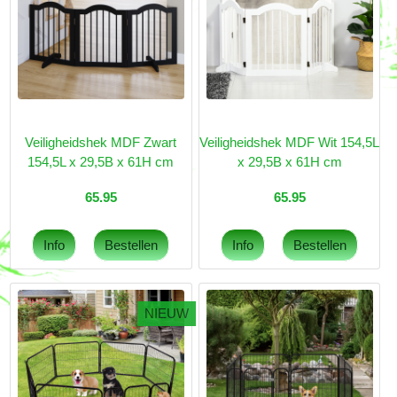
Veiligheidshek MDF Zwart
Veiligheidshek MDF Wit 154,5L
154,5L x 29,5B x 61H cm
x 29,5B x 61H cm
65.95
65.95
NIEUW