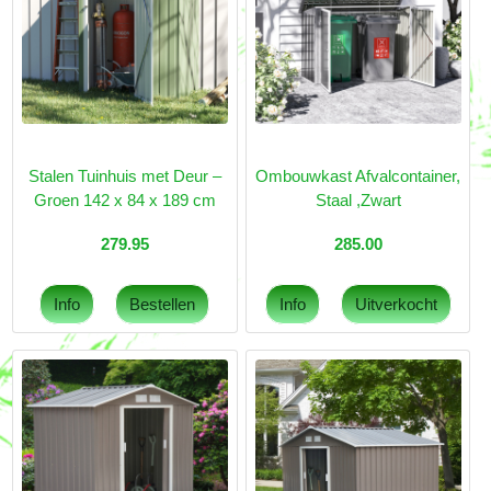
Stalen Tuinhuis met Deur –
Ombouwkast Afvalcontainer,
Groen 142 x 84 x 189 cm
Staal ,Zwart
279.95
285.00