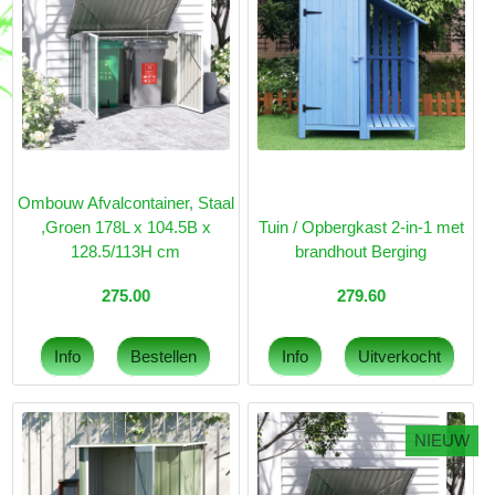
Ombouw Afvalcontainer, Staal
,Groen 178L x 104.5B x
Tuin / Opbergkast 2-in-1 met
128.5/113H cm
brandhout Berging
275.00
279.60
NIEUW