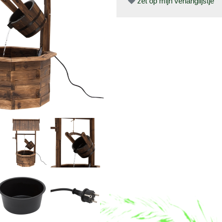
zet op mijn verlanglijstje