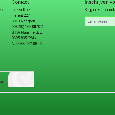
Contact
Inschrijven v
en
Intersell.be
Krijg onze maande
Herent 227
Email adres
3910 Neerpelt
0032(0)470-867011
BTW Nummer:BE
0895.805.094 /
NL003840718B46