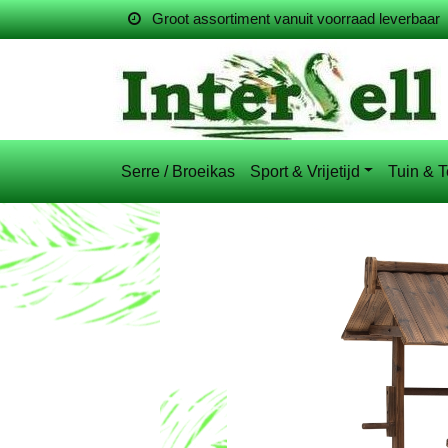
Groot assortiment vanuit voorraad leverbaar
Serre / Broeikas
Sport & Vrijetijd
Tuin & T