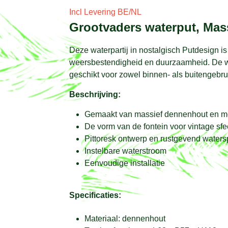
Incl Levering BE/NL
Grootvaders waterput, Mas
Deze waterpartij in nostalgisch Putdesign is 
weersbestendigheid en duurzaamheid. De wa
geschikt voor zowel binnen- als buitengebru
Beschrijving:
Gemaakt van massief dennenhout en m
De vorm van de fontein voor vintage sfe
Pittoresk ontwerp en rustgevend waters
Instelbare waterstroom
Eenvoudige installatie
Specificaties:
Materiaal: dennenhout