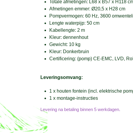
Totale afmetingen: L68 x B57 x H118 c
Afmetingen emmer: Ø20,5 x H28 cm
Pompvermogen: 60 Hz, 3600 omwentel
Lengte waterpijp: 50 cm
Kabellengte: 2 m
Kleur: dennenhout
Gewicht: 10 kg
Kleur: Donkerbruin
Certificering: (pomp) CE-EMC, LVD, R
Leveringsomvang:
1 x houten fontein (incl. elektrische pom
1 x montage-instructies
Levering na betaling binnen 5 werkdagen.