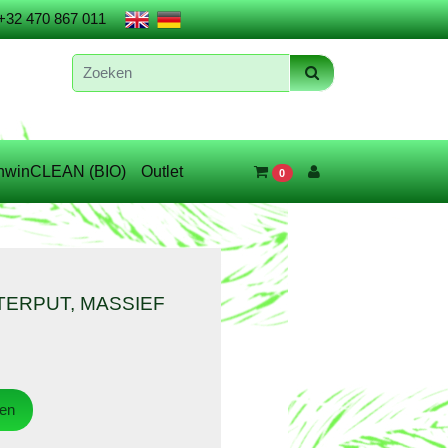
+32 470 867 011
nwinCLEAN (BIO)
Outlet
0
ERPUT, MASSIEF