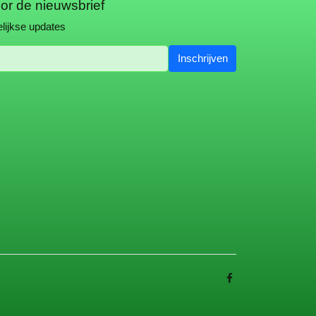
oor de nieuwsbrief
lijkse updates
Inschrijven