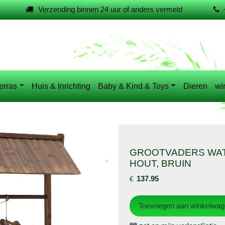
Verzending binnen 24 uur of anders vermeld
erras
Huis & Inrichting
Baby & Kind & Toys
Dieren
wi
GROOTVADERS WAT
HOUT, BRUIN
137.95
€