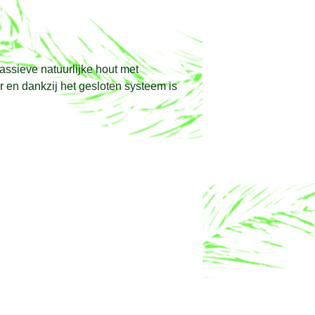
massieve natuurlijke hout met
en dankzij het gesloten systeem is