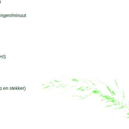
m
ingen/minuut
oHS
p en stekker)