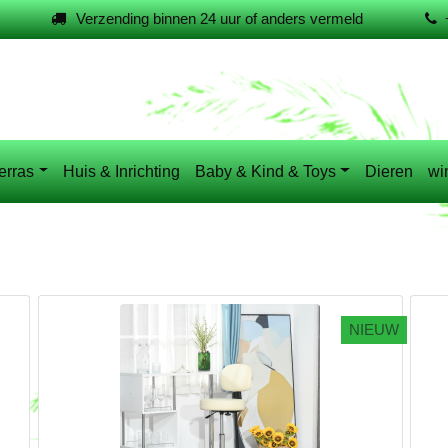
Verzending binnen 24 uur of anders vermeld
erras
Huis & Inrichting
Baby & Kind & Toys
Dieren
wi
NIEUW