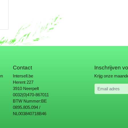
Contact
Inschrijven v
en
Intersell.be
Krijg onze maande
Herent 227
Email adres
3910 Neerpelt
0032(0)470-867011
BTW Nummer:BE
0895.805.094 /
NL003840718B46