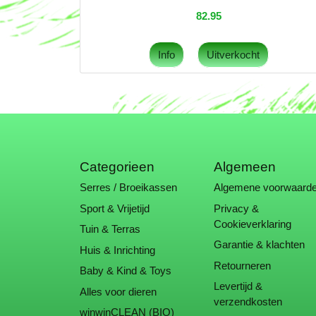
82.95
Categorieen
Algemeen
Serres / Broeikassen
Algemene voorwaard
Sport & Vrijetijd
Privacy &
Cookieverklaring
Tuin & Terras
Garantie & klachten
Huis & Inrichting
Retourneren
Baby & Kind & Toys
Levertijd &
Alles voor dieren
verzendkosten
winwinCLEAN (BIO)