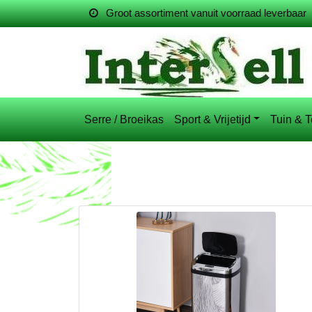
Groot assortiment vanuit voorraad leverbaar
Serre / Broeikas
Sport & Vrijetijd
Tuin & T