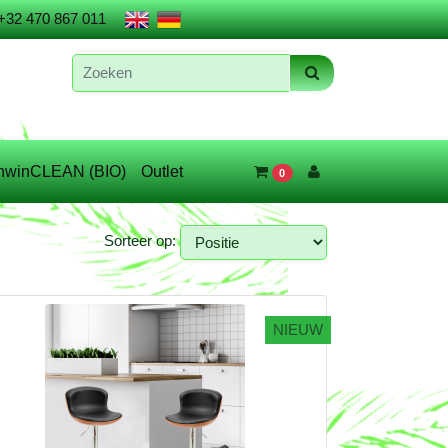
+32 470 867 011
nwinCLEAN (BIO)
Outlet
0
Sorteer op:
NIEUW