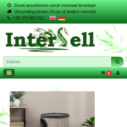
Groot assortiment vanuit voorraad leverbaar
Verzending binnen 24 uur of anders vermeld
+32 470 867 011
0