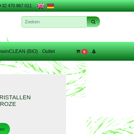
+32 470 867 011
nwinCLEAN (BIO)
Outlet
0
RISTALLEN
 ROZE