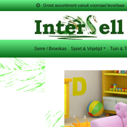
Groot assortiment vanuit voorraad leverbaar
Serre / Broeikas
Sport & Vrijetijd
Tuin & T