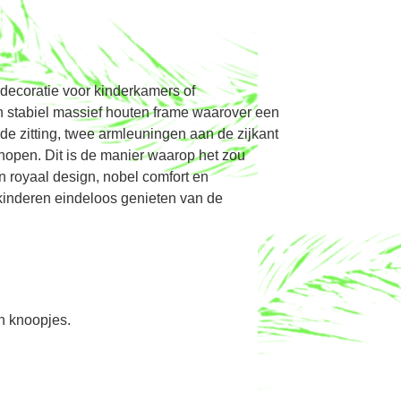
 decoratie voor kinderkamers of
n stabiel massief houten frame waarover een
e zitting, twee armleuningen aan de zijkant
knopen. Dit is de manier waarop het zou
 royaal design, nobel comfort en
e kinderen eindeloos genieten van de
n knoopjes.