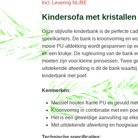
Incl. Levering NL/BE
Kindersofa met kristalle
Onze stijlvolle kinderbank is de perfecte ca
speelkamers. De bank is kroonvormig en wor
mooie PU-afdekking wordt gespannen op een 
en een krukje. De rugleuning van de bank en
moeten zijn voor kleine prinsessen. Twee g
uitstekende afwerking is dit de bank waarbi
kinderbank met poef.
Kenmerken:
Massief houten frame PU en gevuld met
Kroonvormig in combinatie met een poef.
Het is een geweldige aanvulling op elke
Met uitstekende afwerking en hoogwaar
Technische specificaties: