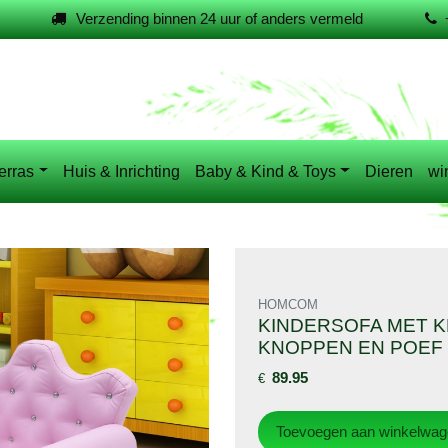
Verzending binnen 24 uur of anders vermeld
erras
Huis & Inrichting
Baby & Kind & Toys
Dieren
wi
HOMCOM
KINDERSOFA MET K
KNOPPEN EN POEF
89.95
€