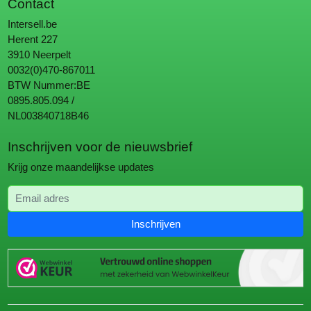
Contact
Intersell.be
Herent 227
3910 Neerpelt
0032(0)470-867011
BTW Nummer:BE
0895.805.094 /
NL003840718B46
Inschrijven voor de nieuwsbrief
Krijg onze maandelijkse updates
Email adres
Inschrijven