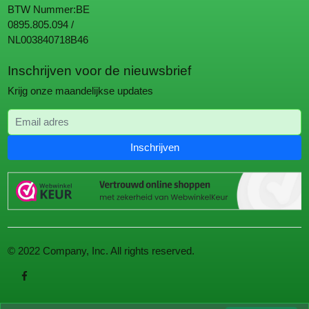
BTW Nummer:BE
0895.805.094 /
NL003840718B46
Inschrijven voor de nieuwsbrief
Krijg onze maandelijkse updates
Email adres
Inschrijven
© 2022 Company, Inc. All rights reserved.