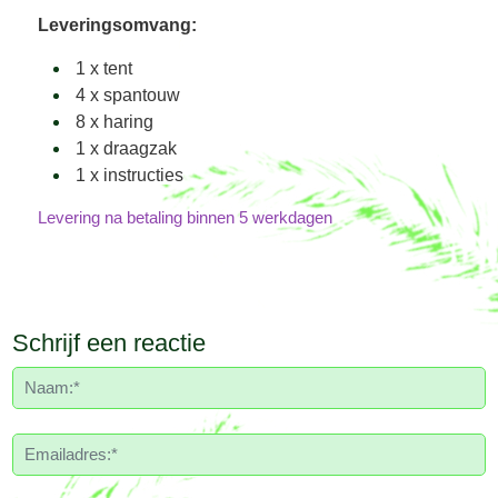
Leveringsomvang:
1 x tent
4 x spantouw
8 x haring
1 x draagzak
1 x instructies
Levering na betaling binnen 5 werkdagen
Schrijf een reactie