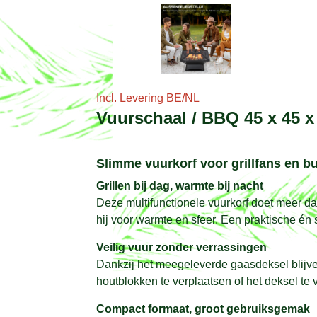
Incl. Levering BE/NL
Vuurschaal / BBQ 45 x 45 
Slimme vuurkorf voor grillfans en bu
Grillen bij dag, warmte bij nacht
Deze multifunctionele vuurkorf doet meer dan
hij voor warmte en sfeer. Een praktische én 
Veilig vuur zonder verrassingen
Dankzij het meegeleverde gaasdeksel blijven
houtblokken te verplaatsen of het deksel te v
Compact formaat, groot gebruiksgemak