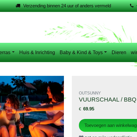
Verzending binnen 24 uur of anders vermeld
erras
Huis & Inrichting
Baby & Kind & Toys
Dieren
wi
OUTSUNNY
VUURSCHAAL / BBQ 
69.95
€