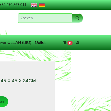
+32 470 867 011
nwinCLEAN (BIO)
Outlet
0
45 X 45 X 34CM