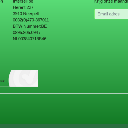
en
Intersell.be
Krijg onze maande
Herent 227
Email adres
3910 Neerpelt
0032(0)470-867011
BTW Nummer:BE
0895.805.094 /
NL003840718B46