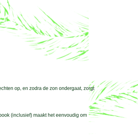
rechten op, en zodra de zon ondergaat, zorgt
 pook (inclusief) maakt het eenvoudig om