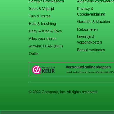
Serres / Broeikassen
Algemene voorwaard
Sport & Vrijetijd
Privacy &
Cookieverklaring
Tuin & Terras
Garantie & klachten
Huis & Inrichting
Retourneren
Baby & Kind & Toys
Levertijd &
Alles voor dieren
verzendkosten
winwinCLEAN (BIO)
Betaal methodes
Outlet
© 2022 Company, Inc. All rights reserved.