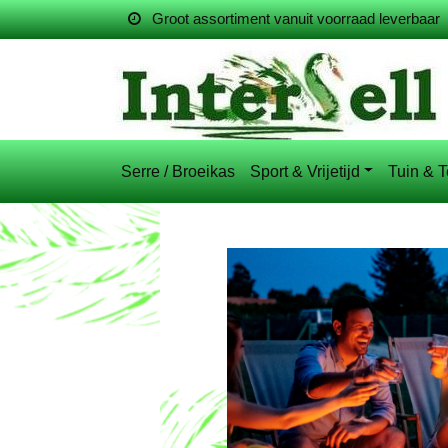
Groot assortiment vanuit voorraad leverbaar
Serre / Broeikas
Sport & Vrijetijd
Tuin & T