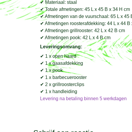
✔ Materiaal: staal
✔ Totale afmetingen: 45 L x 45 B x 34 H cm
✔ Afmetingen van de vuurschaal: 65 L x 45 
✔ Afmetingen roosterafdekking: 44 L x 44 B
✔ Afmetingen grillrooster: 42 L x 42 B cm
✔ Afmetingen pook: 42 L x 4 B cm
Leveringsomvang:
✔ 1 x open haard
✔ 1 x gaasafdekking
✔ 1 x pook
✔ 1 x barbecuerooster
✔ 2 x grillroosterclips
✔ 1 x handleiding
Levering na betaling binnen 5 werkdagen