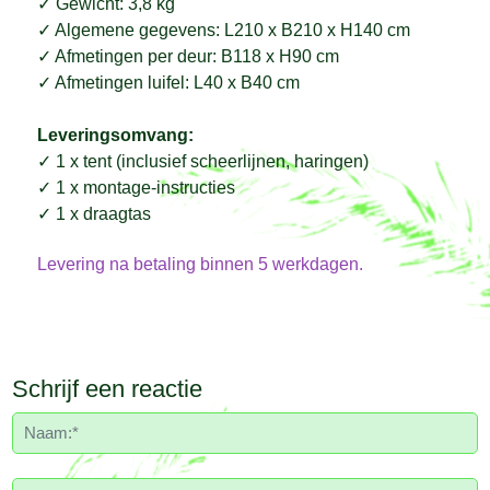
✓
Gewicht: 3,8 kg
✓
Algemene gegevens: L210 x B210 x H140 cm
✓
Afmetingen per deur: B118 x H90 cm
✓
Afmetingen luifel: L40 x B40 cm
Leveringsomvang:
✓
1 x tent (inclusief scheerlijnen, haringen)
✓
1 x montage-instructies
✓
1 x draagtas
Levering na betaling binnen 5 werkdagen.
Schrijf een reactie