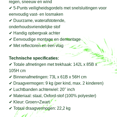
regen, sneeuw en wind
✔ 5-Punts veiligheidsgordels met snelsluitingen voor
eenvoudig vast- en losmaken
✔ Duurzame, waterafstotende,
onderhoudsvriendelijke stof
✔ Handig opbergvak achter
✔ Eenvoudige montage en demontage
✔ Met reflectoren en een vlag
Technische specificaties:
✔ Totale afmetingen met trekhaak: 142L x 85B x
105H cm
✔ Binnenafmetingen: 73L x 61B x 56H cm
✔ Draagvermogen: 9 kg (per kind, max. 2 kinderen)
✔ Luchtbanden achterwiel: 20'' inch
✔ Materiaal: staal, Oxford-stof (100% polyester)
✔ Kleur: Groen+Zwart
✔ Totaal draagvermogen: 22,2 kg