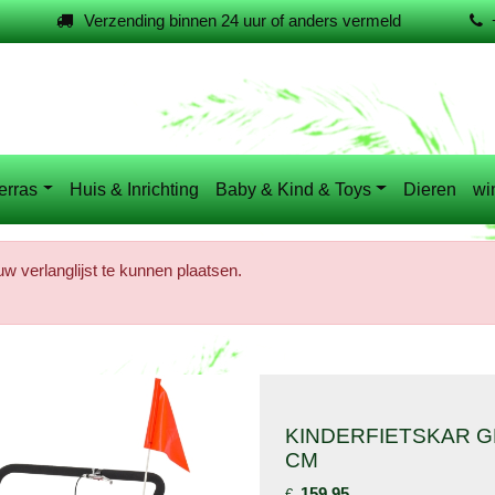
Verzending binnen 24 uur of anders vermeld
erras
Huis & Inrichting
Baby & Kind & Toys
Dieren
wi
 uw verlanglijst te kunnen plaatsen.
KINDERFIETSKAR GR
CM
159.95
€