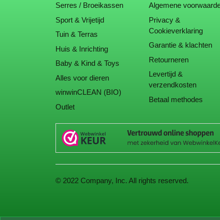
Serres / Broeikassen
Algemene voorwaard
Sport & Vrijetijd
Privacy &
Cookieverklaring
Tuin & Terras
Garantie & klachten
Huis & Inrichting
Retourneren
Baby & Kind & Toys
Levertijd &
Alles voor dieren
verzendkosten
winwinCLEAN (BIO)
Betaal methodes
Outlet
© 2022 Company, Inc. All rights reserved.