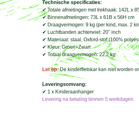
Technische specificaties:
✔ Totale afmetingen met trekhaak: 142L x 
✔ Binnenafmetingen: 73L x 61B x 56H cm
✔ Draagvermogen: 9 kg (per kind, max. 2 ki
✔ Luchtbanden achterwiel: 20'' inch
✔ Materiaal: staal, Oxford-stof (100% polyes
✔ Kleur: Groen+Zwart
✔ Totaal draagvermogen: 22,2 kg
Let op:
De kinderfietskar kan niet worden 
Leveringsomvang:
✔ 1 x Kinderaanhanger
Levering na betaling binnen 5 werkdagen