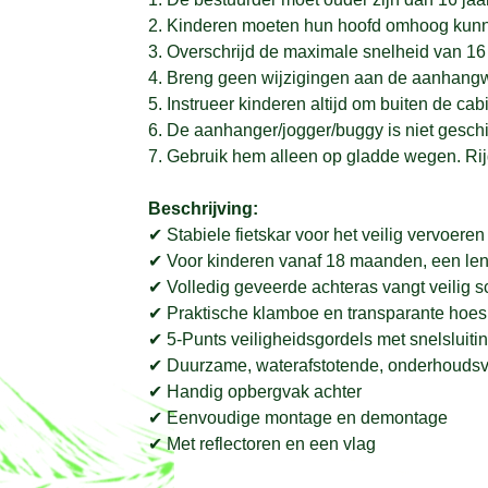
2. Kinderen moeten hun hoofd omhoog kun
3. Overschrijd de maximale snelheid van 16 k
4. Breng geen wijzigingen aan de aanhan
5. Instrueer kinderen altijd om buiten de c
6. De aanhanger/jogger/buggy is niet gesch
7. Gebruik hem alleen op gladde wegen. Rijd
Beschrijving:
✔ Stabiele fietskar voor het veilig vervoer
✔ Voor kinderen vanaf 18 maanden, een leng
✔ Volledig geveerde achteras vangt veilig 
✔ Praktische klamboe en transparante hoes
✔ 5-Punts veiligheidsgordels met snelsluit
✔ Duurzame, waterafstotende, onderhoudsvri
✔ Handig opbergvak achter
✔ Eenvoudige montage en demontage
✔ Met reflectoren en een vlag