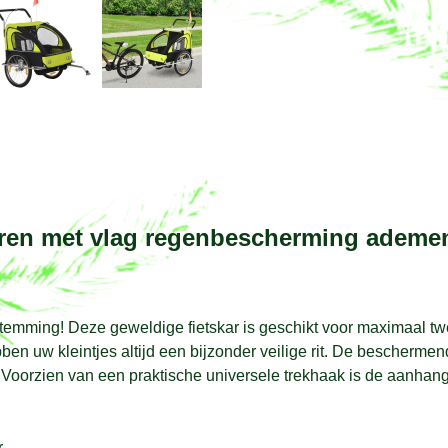
eren met vlag regenbescherming ademen
stemming! Deze geweldige fietskar is geschikt voor maximaal twe
ebben uw kleintjes altijd een bijzonder veilige rit. De besche
Voorzien van een praktische universele trekhaak is de aanhanger
r