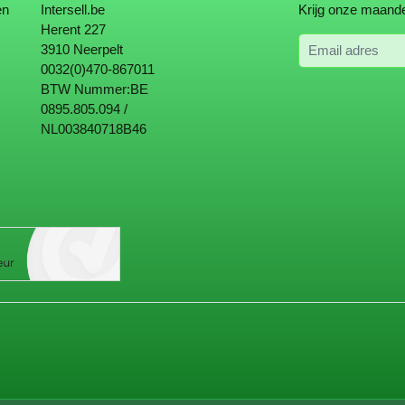
en
Intersell.be
Krijg onze maande
Herent 227
Email adres
3910 Neerpelt
0032(0)470-867011
BTW Nummer:BE
0895.805.094 /
NL003840718B46