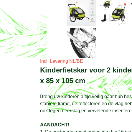
Incl. Levering NL/BE
Kinderfietskar voor 2 kind
x 85 x 105 cm
Breng uw kinderen altijd veilig naar hun be
stabiele frame, de reflectoren en de vlag h
ook tegen neerslag en vervelende insecten. 
AANDACHT!
1. De bestuurder moet ouder zijn dan 16 jaa