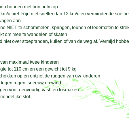
nen houden met hun helm op
m/u niet. Rijd niet sneller dan 13 km/u en verminder de snelheid
gwagen aan
abine NIET te schommelen, springen, leunen of ledematen te stre
ikt om mee te wandelen of skaten
 niet over stoepranden, kuilen of van de weg af. Vermijd hobbe
en van maximaal twee kinderen
te tot 110 cm en een gewicht tot 9 kg
schokken op en ontziet de ruggen van uw kinderen
 tegen regen, sneeuw en wind
ingen voor eenvoudig vast- en losmaken
endelijke stof