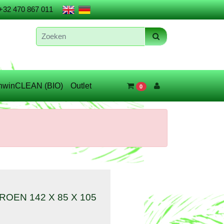
+32 470 867 011
nwinCLEAN (BIO)
Outlet
0
OEN 142 X 85 X 105