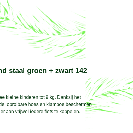
d staal groen + zwart 142
e kleine kinderen tot 9 kg. Dankzij het
rmende, oprolbare hoes en klamboe beschermen
 aan vrijwel iedere fiets te koppelen.